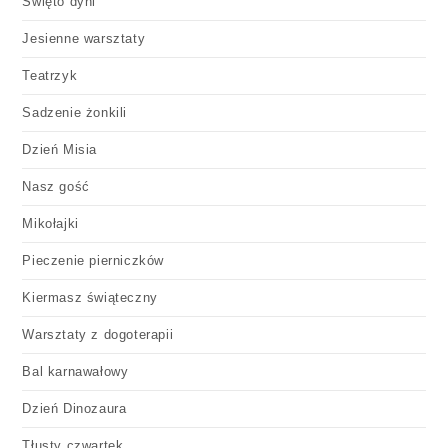
Święto dyni
Jesienne warsztaty
Teatrzyk
Sadzenie żonkili
Dzień Misia
Nasz gość
Mikołajki
Pieczenie pierniczków
Kiermasz świąteczny
Warsztaty z dogoterapii
Bal karnawałowy
Dzień Dinozaura
Tłusty czwartek